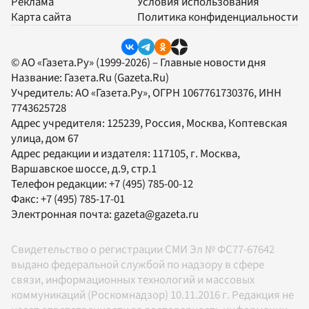
Реклама
Условия использования
Карта сайта
Политика конфиденциальности
© АО «Газета.Ру» (1999-2026) – Главные новости дня
Название:
Газета.Ru
(Gazeta.Ru)
Учредитель:
АО «Газета.Ру»
, ОГРН 1067761730376, ИНН
7743625728
Адрес учредителя: 125239, Россия, Москва, Коптевская
улица, дом 67
Адрес редакции и издателя:
117105
, г.
Москва
,
Варшавское шоссе, д.9, стр.1
Телефон редакции:
+7 (495) 785-00-12
Факс:
+7 (495) 785-17-01
Электронная почта:
gazeta@gazeta.ru
Свидетельство о регистрации СМИ Эл № ФС77-67642
выдано федеральной службой по надзору в сфере
связи, информационных технологий и массовых
коммуникаций (Роскомнадзор) 10.11.2016 г. Редакция не