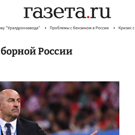
аву "Уралдронзавода"
Проблемы с бензином в России
Кризис с
сборной России