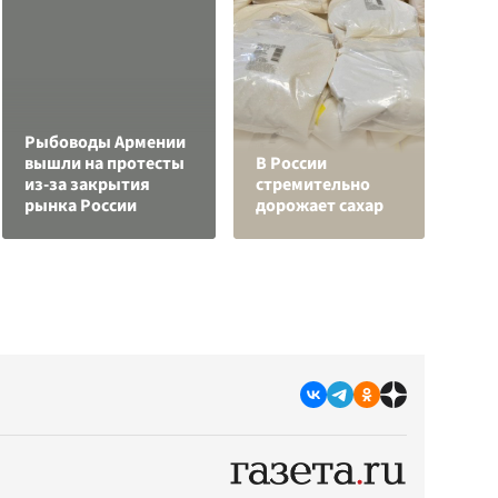
Рыбоводы Армении
К
вышли на протесты
В России
Л
из-за закрытия
стремительно
К
рынка России
дорожает сахар
с