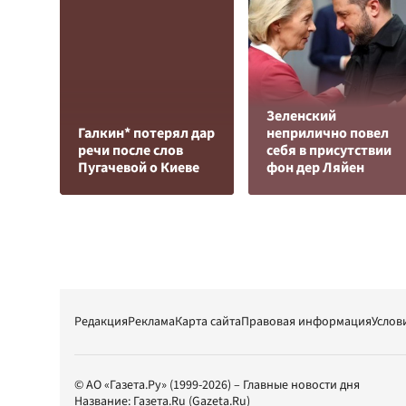
Зеленский
Галкин* потерял дар
неприлично повел
речи после слов
cебя в присутствии
Пугачевой о Киеве
фон дер Ляйен
Редакция
Реклама
Карта сайта
Правовая информация
Услов
© АО «Газета.Ру» (1999-2026) – Главные новости дня
Название:
Газета.Ru
(Gazeta.Ru)