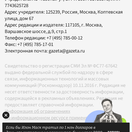
7743625728
Адрес учредителя: 125239, Россия, Москва, Коптевская
улица, дом 67
Адрес редакции и издателя:
117105
, г.
Москва
,
Варшавское шоссе, д.9, стр.1
Телефон редакции:
+7 (495) 785-00-12
Факс:
+7 (495) 785-17-01
Электронная почта:
gazeta@gazeta.ru
Свидетельство о регистрации СМИ Эл № ФС77-67642
выдано федеральной службой по надзору в сфере
связи, информационных технологий и массовых
коммуникаций (Роскомнадзор) 10.11.2016 г. Редакция не
несет ответственности за достоверность информации,
содержащейся в рекламных объявлениях. Редакция не
предоставляет справочной информации.
Информация об ограничениях
На информационном ресурсе применяются
рекомендательные технологии в соответствии с
Если бы Илон Маск тратил по 1 млн долларов в
Правилами