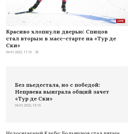
Красиво хлопнули дверью: Спицов
стал вторым в масс-старте на «Тур де
Ски»
04.01.2022, 17:10
Без пьедестала, но с победой:
Непряева выиграла общий зачет
«Тур де Ски»
04.01.2022, 13:15
Недосягаемый Клебо: Большунов стал пятым