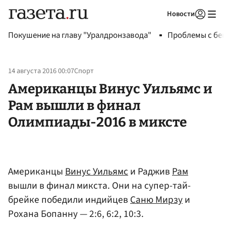
Новости
Авторизоваться
Покушение на главу "Уралдронзавода"
Проблемы с бен
14 августа 2016 00:07
Спорт
Американцы Винус Уильямс и
Рам вышли в финал
Олимпиады-2016 в миксте
Американцы
Винус Уильямс
и Раджив
Рам
вышли в финал микста. Они на супер-тай-
брейке победили индийцев
Саню Мирзу
и
Рохана Бопанну — 2:6, 6:2, 10:3.