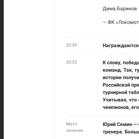
Дима Баринов 
— ФК «Локомот
20:39
Награждаются 
20:35
К слову, побед
команд. Так, т
истории получи
Российской пр
турнирной табл
Учитывая, что 
чемпионов, его
Матч
Юрий Семин — 
окончен
тренера. Больш