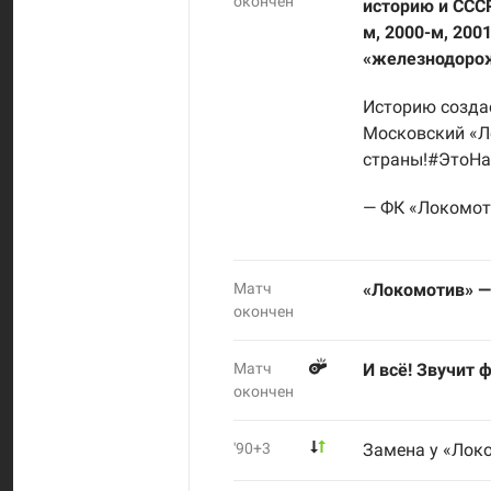
окончен
историю и СССР
м, 2000-м, 200
«железнодорож
Историю создаё
Московский «Л
страны!
#ЭтоН
— ФК «Локомот
Матч
«Локомотив» —
окончен
Матч
И всё! Звучит 
окончен
'90+3
Замена у «Лок