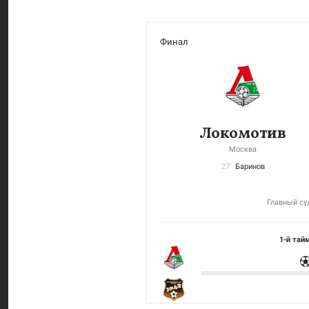
Финал
Локомотив
Москва
27'
Баринов
Главный суд
1-й тай