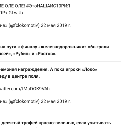
ЛЕ-ОЛЕ-ОЛЕ!
#ЭтоНАШАИС10РИЯ
/ZtPxlGLwUb
ив» (@fclokomotiv)
22 мая 2019 г.
 на пути к финалу «железнодорожники» обыграли
исей», «Рубин» и «Ростов».
емония награждения. А пока игроки «Локо»
ду в центре поля.
twitter.com/tMaDOK9VAh
ив» (@fclokomotiv)
22 мая 2019 г.
е десятый трофей красно-зеленых, если учитывать