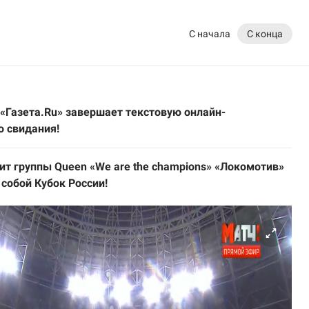
С начала
С конца
 «Газета.Ru» завершает текстовую онлайн-
о свидания!
ит группы Queen «We are the champions» «Локомотив»
собой Кубок России!