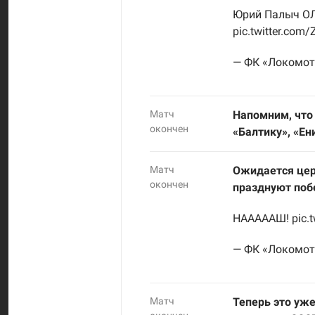
Юрий Палыч О
pic.twitter.com
— ФК «Локомот
Матч
Напомним, что
окончен
«Балтику», «Ен
Матч
Ожидается цер
окончен
празднуют побе
НАААААШ!
pic.
— ФК «Локомот
Матч
Теперь это уж