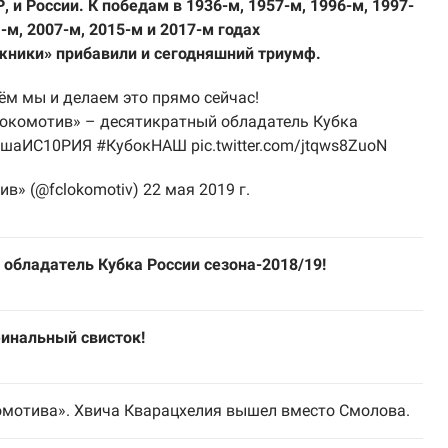
, и России. К победам в 1936-м, 1957-м, 1996-м, 1997-
1-м, 2007-м, 2015-м и 2017-м годах
ники» прибавили и сегодняшний триумф.
м мы и делаем это прямо сейчас!
окомотив» – десятикратный обладатель Кубка
ашаИС10РИЯ
#КубокНАШ
pic.twitter.com/jtqws8ZuoN
ив» (@fclokomotiv)
22 мая 2019 г.
 обладатель Кубка России сезона-2018/19!
финальный свисток!
омотива». Хвича Кварацхелия вышел вместо Смолова.