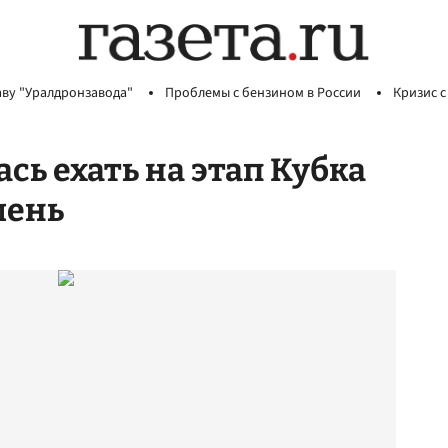
аву "Уралдронзавода"
Проблемы с бензином в России
Кризис с
сь ехать на этап Кубка
мень