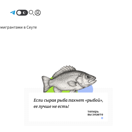
Авторизоваться
 мигрантами в Сеуте
Если сырая рыба пахнет «рыбой»,
ее лучше не есть!