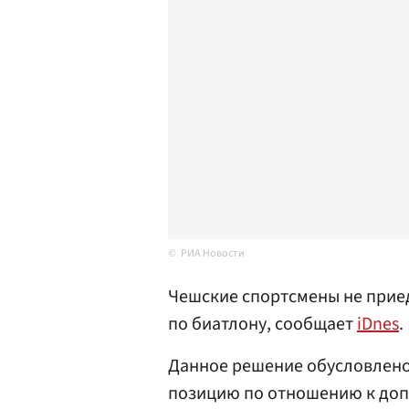
РИА Новости
Чешские спортсмены не приед
по биатлону, сообщает
iDnes
.
Данное решение обусловлено 
позицию по отношению к допи