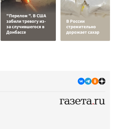
"Перелом ". В США
К
забили тревогу из-
В России
Л
за случившегося в
стремительно
К
Донбассе
дорожает сахар
с