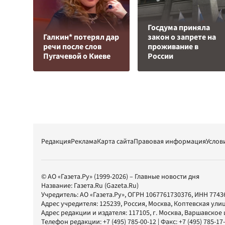
Госдума приняла
Галкин* потерял дар
закон о запрете на
речи после слов
проживание в
Пугачевой о Киеве
России
Редакция
Реклама
Карта сайта
Правовая информация
Услов
© АО «Газета.Ру» (1999-2026) – Главные новости дня
Название:
Газета.Ru
(Gazeta.Ru)
Учредитель:
АО «Газета.Ру»
, ОГРН 1067761730376, ИНН 7743
Адрес учредителя: 125239, Россия, Москва, Коптевская улиц
Адрес редакции и издателя:
117105
, г.
Москва
,
Варшавское шо
Телефон редакции:
+7 (495) 785-00-12
| Факс:
+7 (495) 785-17