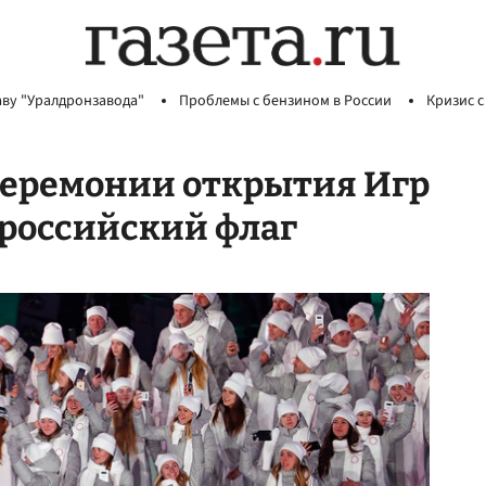
аву "Уралдронзавода"
Проблемы с бензином в России
Кризис с
церемонии открытия Игр
 российский флаг