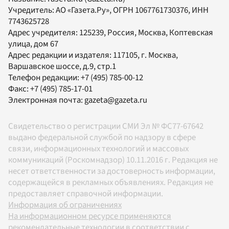
Учредитель:
АО «Газета.Ру»
, ОГРН 1067761730376, ИНН
7743625728
Адрес учредителя: 125239, Россия, Москва, Коптевская
улица, дом 67
Адрес редакции и издателя:
117105
, г.
Москва
,
Варшавское шоссе, д.9, стр.1
Телефон редакции:
+7 (495) 785-00-12
Факс:
+7 (495) 785-17-01
Электронная почта:
gazeta@gazeta.ru
Свидетельство о регистрации СМИ Эл № ФС77-67642
выдано федеральной службой по надзору в сфере
связи, информационных технологий и массовых
коммуникаций (Роскомнадзор) 10.11.2016 г. Редакция не
несет ответственности за достоверность информации,
содержащейся в рекламных объявлениях. Редакция не
предоставляет справочной информации.
Информация об ограничениях
На информационном ресурсе применяются
рекомендательные технологии в соответствии с