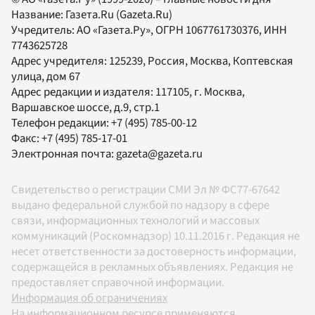
Название:
Газета.Ru
(Gazeta.Ru)
Учредитель:
АО «Газета.Ру»
, ОГРН 1067761730376, ИНН
7743625728
Адрес учредителя: 125239, Россия, Москва, Коптевская
улица, дом 67
Адрес редакции и издателя:
117105
, г.
Москва
,
Варшавское шоссе, д.9, стр.1
Телефон редакции:
+7 (495) 785-00-12
Факс:
+7 (495) 785-17-01
Электронная почта:
gazeta@gazeta.ru
Свидетельство о регистрации СМИ Эл № ФС77-67642
выдано федеральной службой по надзору в сфере
связи, информационных технологий и массовых
коммуникаций (Роскомнадзор) 10.11.2016 г. Редакция не
несет ответственности за достоверность информации,
содержащейся в рекламных объявлениях. Редакция не
предоставляет справочной информации.
Информация об ограничениях
На информационном ресурсе применяются