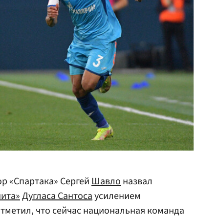
р «Спартака» Сергей
Шавло
назвал
нита»
Дугласа Сантоса
усилением
отметил, что сейчас национальная команда