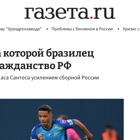
аву "Уралдронзавода"
Проблемы с бензином в России
Кризис с
а которой бразилец
ражданство РФ
ласа Сантоса усилением сборной России