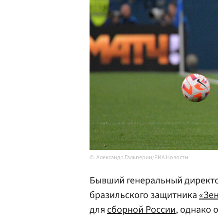
Александр Гальперин/РИА Новости
Бывший генеральный директо
бразильского защитника
«Зе
для
сборной России
, однако 