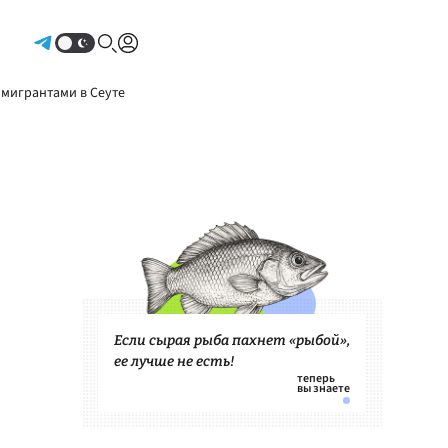
Авторизоваться
 мигрантами в Сеуте
Если сырая рыба пахнет «рыбой»,
ее лучше не есть!