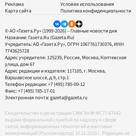
Реклама
Условия использования
Карта сайта
Политика конфиденциальности
© АО «Газета.Ру» (1999-2026) – Главные новости дня
Название:
Газета.Ru
(Gazeta.Ru)
Учредитель:
АО «Газета.Ру»
, ОГРН 1067761730376, ИНН
7743625728
Адрес учредителя: 125239, Россия, Москва, Коптевская
улица, дом 67
Адрес редакции и издателя:
117105
, г.
Москва
,
Варшавское шоссе, д.9, стр.1
Телефон редакции:
+7 (495) 785-00-12
Факс:
+7 (495) 785-17-01
Электронная почта:
gazeta@gazeta.ru
Свидетельство о регистрации СМИ Эл № ФС77-67642
выдано федеральной службой по надзору в сфере
связи, информационных технологий и массовых
коммуникаций (Роскомнадзор) 10.11.2016 г. Редакция не