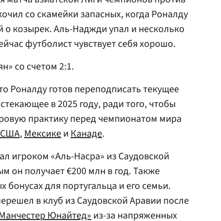
кочил со скамейки запасных, когда Роналду
й о козырек. Аль-Наджди упал и несколько
ейчас футболист чувствует себя хорошо.
н» со счетом 2:1.
что Роналду готов переподписать текущее
стекающее в 2025 году, ради того, чтобы
ровую практику перед чемпионатом мира
США
,
Мексике
и
Канаде
.
тал игроком «Аль-Насра» из Саудовской
ым он получает €200 млн в год. Также
 бонусах для португальца и его семьи.
ерешел в клуб из Саудовской Аравии после
Манчестер Юнайтед»
из-за напряженных