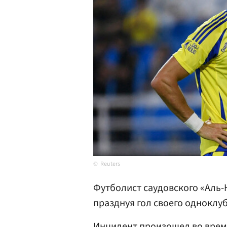
Reuters
Футболист саудовского «Аль-
празднуя гол своего однокл
Инцидент произошел во врем