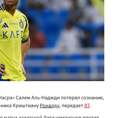
Насра» Салем Аль-Наджди потерял сознание,
убника Криштиану
Роналду
, передает
RT
.
я матча азиатской Лиги чемпионов против