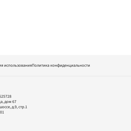
ия использования
Политика конфиденциальности
625728
а, дом 67
ссе, д.9, стр.1
-01