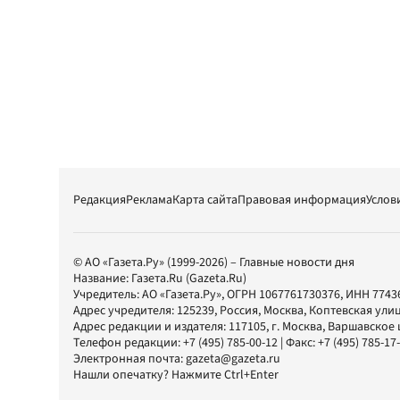
Редакция
Реклама
Карта сайта
Правовая информация
Услов
© АО «Газета.Ру» (1999-2026) – Главные новости дня
Название:
Газета.Ru
(Gazeta.Ru)
Учредитель:
АО «Газета.Ру»
, ОГРН 1067761730376, ИНН 7743
Адрес учредителя: 125239, Россия, Москва, Коптевская улиц
Адрес редакции и издателя:
117105
, г.
Москва
,
Варшавское шо
Телефон редакции:
+7 (495) 785-00-12
| Факс:
+7 (495) 785-17
Электронная почта:
gazeta@gazeta.ru
Нашли опечатку? Нажмите Ctrl+Enter