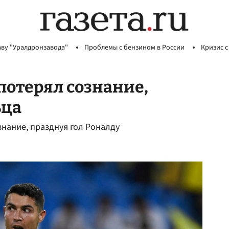
аву "Уралдронзавода"
Проблемы с бензином в России
Кризис с
отерял сознание,
ьца
нание, празднуя гол Роналду