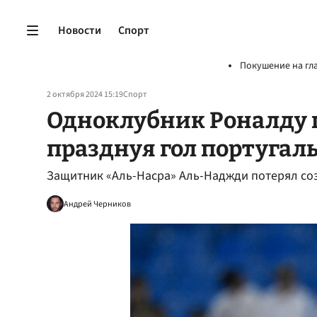
Новости
Спорт
Покушение на гл
2 октября 2024 15:19
Спорт
Одноклубник Роналду п
празднуя гол португал
Защитник «Аль-Насра» Аль-Наджди потерял соз
Андрей Черников