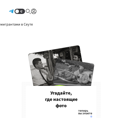
Авторизоваться
 мигрантами в Сеуте
Угадайте,
где настоящее
фото