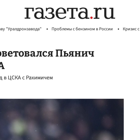
аву "Уралдронзавода"
Проблемы с бензином в России
Кризис с
советовался Пьянич
А
д в ЦСКА с Рахимичем