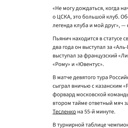
«Не могу дождаться, когда на
о ЦСКА, это большой клуб. Об
легенда клуба и мой друг», —
Пьянич находится в статусе с
два года он выступал за «Ал
выступал за французский «Ли
«Рому» и «Ювентус».
В матче девятого тура Росси
сыграл вничью с казанским «Р
форвард московской коман
втором тайме ответный мяч 
Тесленко
на 55-й минуте.
В турнирной таблице чемпион