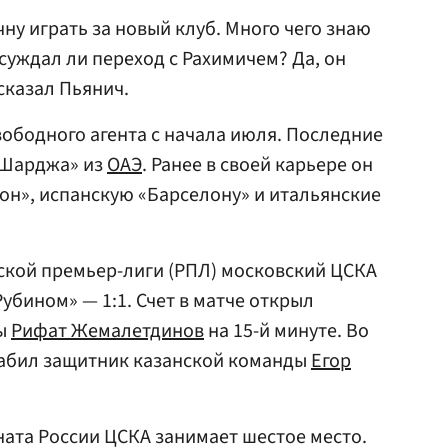
чну играть за новый клуб. Много чего знаю
суждал ли переход с Рахимичем? Да, он
 сказал Пьянич.
вободного агента с начала июля. Последние
ь-Шарджа» из
ОАЭ
. Ранее в своей карьере он
он», испанскую «Барселону» и итальянские
йской премьер-лиги (РПЛ) московский ЦСКА
убином» — 1:1. Счет в матче открыл
ды
Рифат Жемалетдинов
на 15-й минуте. Во
забил защитник казанской команды
Егор
ата России ЦСКА занимает шестое место.