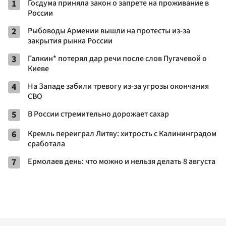
1
Госдума приняла закон о запрете на проживание в
России
2
Рыбоводы Армении вышли на протесты из-за
закрытия рынка России
3
Галкин* потерял дар речи после слов Пугачевой о
Киеве
4
На Западе забили тревогу из-за угрозы окончания
СВО
5
В России стремительно дорожает сахар
6
Кремль переиграл Литву: хитрость с Калининградом
сработала
7
Ермолаев день: что можно и нельзя делать 8 августа