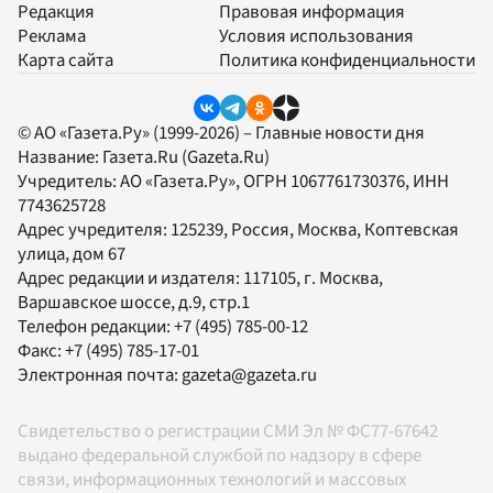
Редакция
Правовая информация
Реклама
Условия использования
Карта сайта
Политика конфиденциальности
© АО «Газета.Ру» (1999-2026) – Главные новости дня
Название:
Газета.Ru
(Gazeta.Ru)
Учредитель:
АО «Газета.Ру»
, ОГРН 1067761730376, ИНН
7743625728
Адрес учредителя: 125239, Россия, Москва, Коптевская
улица, дом 67
Адрес редакции и издателя:
117105
, г.
Москва
,
Варшавское шоссе, д.9, стр.1
Телефон редакции:
+7 (495) 785-00-12
Факс:
+7 (495) 785-17-01
Электронная почта:
gazeta@gazeta.ru
Свидетельство о регистрации СМИ Эл № ФС77-67642
выдано федеральной службой по надзору в сфере
связи, информационных технологий и массовых