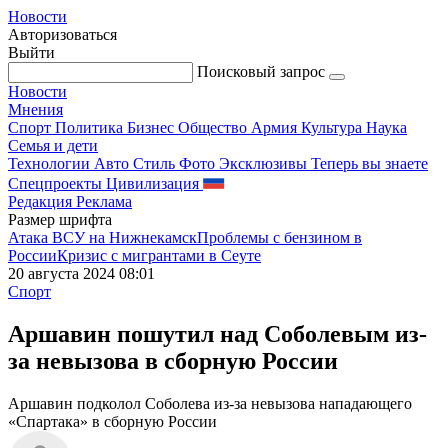
Новости
Авторизоваться
Выйти
Поисковый запрос
Новости
Мнения
Спорт
Политика
Бизнес
Общество
Армия
Культура
Наука
Семья и дети
Технологии
Авто
Стиль
Фото
Эксклюзивы
Теперь вы знаете
Спецпроекты
Цивилизация
Редакция
Реклама
Размер шрифта
Атака ВСУ на Нижнекамск
Проблемы с бензином в
России
Кризис с мигрантами в Сеуте
20 августа 2024 08:01
Спорт
Аршавин пошутил над Соболевым из-
за невызова в сборную России
Аршавин подколол Соболева из-за невызова нападающего
«Спартака» в сборную России