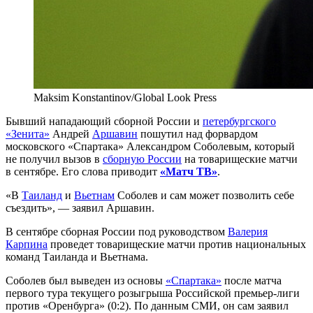
Maksim Konstantinov/Global Look Press
Бывший нападающий сборной России и
петербургского
«Зенита»
Андрей
Аршавин
пошутил над форвардом
московского «Спартака» Александром Соболевым, который
не получил вызов в
сборную России
на товарищеские матчи
в сентябре. Его слова приводит
«Матч ТВ»
.
«В
Таиланд
и
Вьетнам
Соболев и сам может позволить себе
съездить», — заявил Аршавин.
В сентябре сборная России под руководством
Валерия
Карпина
проведет товарищеские матчи против национальных
команд Таиланда и Вьетнама.
Соболев был выведен из основы
«Спартака»
после матча
первого тура текущего розыгрыша Российской премьер-лиги
против «Оренбурга» (0:2). По данным СМИ, он сам заявил