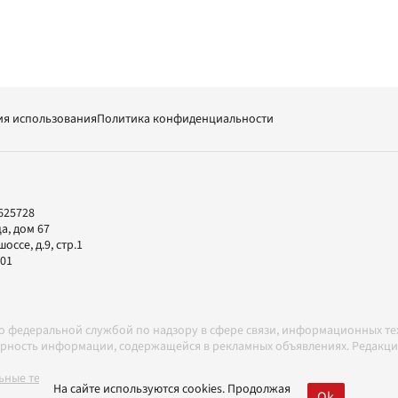
ия использования
Политика конфиденциальности
625728
а, дом 67
ссе, д.9, стр.1
-01
но федеральной службой по надзору в сфере связи, информационных т
товерность информации, содержащейся в рекламных объявлениях. Редак
ные технологии в соответствии с Правилами
На сайте используются cookies. Продолжая
Ok