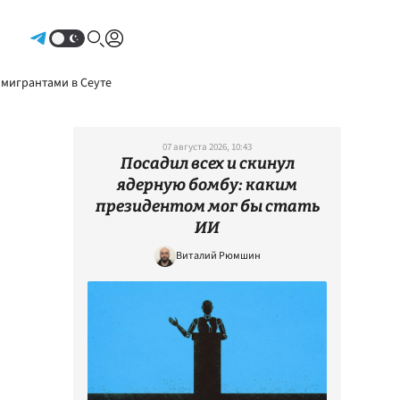
Авторизоваться
 мигрантами в Сеуте
07 августа 2026, 10:43
Посадил всех и скинул
ядерную бомбу: каким
президентом мог бы стать
ИИ
Виталий Рюмшин