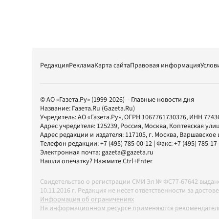
Редакция
Реклама
Карта сайта
Правовая информация
Услов
© АО «Газета.Ру» (1999-2026) – Главные новости дня
Название:
Газета.Ru
(Gazeta.Ru)
Учредитель:
АО «Газета.Ру»
, ОГРН 1067761730376, ИНН 7743
Адрес учредителя: 125239, Россия, Москва, Коптевская улиц
Адрес редакции и издателя:
117105
, г.
Москва
,
Варшавское шо
Телефон редакции:
+7 (495) 785-00-12
| Факс:
+7 (495) 785-17
Электронная почта:
gazeta@gazeta.ru
Нашли опечатку? Нажмите Ctrl+Enter
Свидетельство о регистрации СМИ Эл № ФС77-67642 выда
10.11.2016 г. Редакция не несет ответственности за дос
Информация об ограничениях
На информационном ресурсе применяются рекомендатель