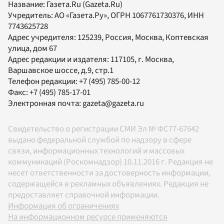
Название:
Газета.Ru
(Gazeta.Ru)
Учредитель:
АО «Газета.Ру»
, ОГРН 1067761730376, ИНН
7743625728
Адрес учредителя: 125239, Россия, Москва, Коптевская
улица, дом 67
Адрес редакции и издателя:
117105
, г.
Москва
,
Варшавское шоссе, д.9, стр.1
Телефон редакции:
+7 (495) 785-00-12
Факс:
+7 (495) 785-17-01
Электронная почта:
gazeta@gazeta.ru
Свидетельство о регистрации СМИ Эл № ФС77-67642
выдано федеральной службой по надзору в сфере
связи, информационных технологий и массовых
коммуникаций (Роскомнадзор) 10.11.2016 г. Редакция не
несет ответственности за достоверность информации,
содержащейся в рекламных объявлениях. Редакция не
предоставляет справочной информации.
Информация об ограничениях
На информационном ресурсе применяются