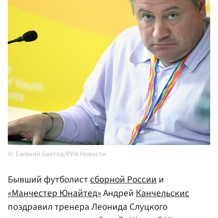
Евгений Биятов/РИА Новости
Бывший футболист
сборной
России
и
«Манчестер Юнайтед»
Андрей
Канчельскис
поздравил тренера Леонида Слуцкого