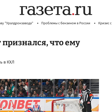
аву "Уралдронзавода"
Проблемы с бензином в России
Кризис с
признался, что ему
ь в КХЛ