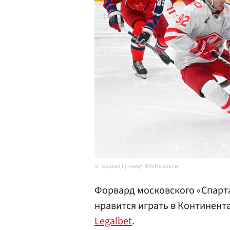
Сергей Гунеев/РИА Новости
Форвард московского «Спарта
нравится играть в Континент
Legalbet
.