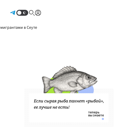
Авторизоваться
 мигрантами в Сеуте
Если сырая рыба пахнет «рыбой»,
ее лучше не есть!