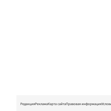
Редакция
Реклама
Карта сайта
Правовая информация
Услов