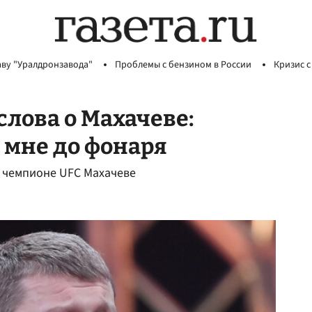
аву "Уралдронзавода"
Проблемы с бензином в России
Кризис с
слова о Махачеве:
 мне до фонаря
о чемпионе UFC Махачеве