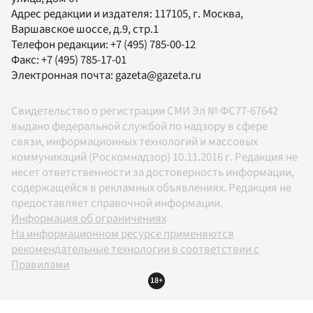
Адрес редакции и издателя:
117105
, г.
Москва
,
Варшавское шоссе, д.9, стр.1
Телефон редакции:
+7 (495) 785-00-12
Факс:
+7 (495) 785-17-01
Электронная почта:
gazeta@gazeta.ru
Свидетельство о регистрации СМИ Эл № ФС77-67642
выдано федеральной службой по надзору в сфере
связи, информационных технологий и массовых
коммуникаций (Роскомнадзор) 10.11.2016 г. Редакция не
несет ответственности за достоверность информации,
содержащейся в рекламных объявлениях. Редакция не
предоставляет справочной информации.
Информация об ограничениях
На информационном ресурсе применяются
рекомендательные технологии в соответствии с
Правилами
18+