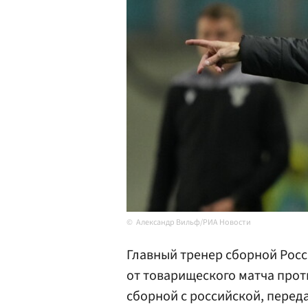
Александр Вильф/РИА Новости
Главный тренер сборной Рос
от товарищеского матча прот
сборной с российской, перед