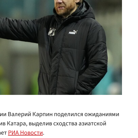
сии Валерий Карпин поделился ожиданиями
ив Катара, выделив сходства азиатской
ает
РИА Новости
.