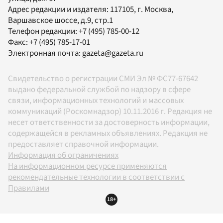
Адрес редакции и издателя:
117105
, г.
Москва
,
Варшавское шоссе, д.9, стр.1
Телефон редакции:
+7 (495) 785-00-12
Факс:
+7 (495) 785-17-01
Электронная почта:
gazeta@gazeta.ru
Свидетельство о регистрации СМИ Эл № ФС77-67642
выдано федеральной службой по надзору в сфере
связи, информационных технологий и массовых
коммуникаций (Роскомнадзор) 10.11.2016 г. Редакция не
несет ответственности за достоверность информации,
содержащейся в рекламных объявлениях. Редакция не
предоставляет справочной информации.
Информация об ограничениях
На информационном ресурсе применяются
рекомендательные технологии в соответствии с
Правилами
18+