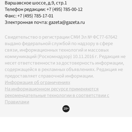
Варшавское шоссе, д.9, стр.1
Телефон редакции:
+7 (495) 785-00-12
Факс:
+7 (495) 785-17-01
Электронная почта:
gazeta@gazeta.ru
Свидетельство о регистрации СМИ Эл № ФС77-67642
выдано федеральной службой по надзору в сфере
связи, информационных технологий и массовых
коммуникаций (Роскомнадзор) 10.11.2016 г. Редакция не
несет ответственности за достоверность информации,
содержащейся в рекламных объявлениях. Редакция не
предоставляет справочной информации.
Информация об ограничениях
На информационном ресурсе применяются
рекомендательные технологии в соответствии с
Правилами
18+