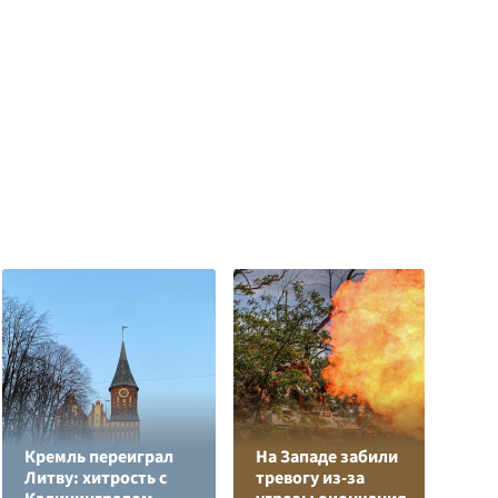
Кремль переиграл
На Западе забили
Л
Литву: хитрость с
тревогу из-за
з