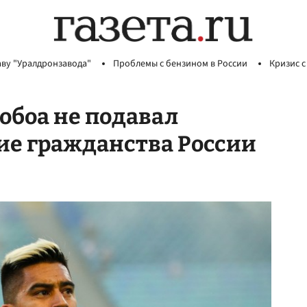
аву "Уралдронзавода"
Проблемы с бензином в России
Кризис с
Нобоа не подавал
ие гражданства России