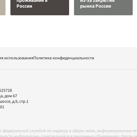
проживание в
из-за закрытия
России
рынка России
ия использования
Политика конфиденциальности
625728
а, дом 67
ссе, д.9, стр.1
-01
но федеральной службой по надзору в сфере связи, информационных т
товерность информации, содержащейся в рекламных объявлениях. Редак