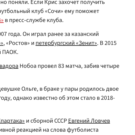
о поняли. Если Крис захочет получить
футбольный клуб «Сочи» ему поможет
В»
в пресс‑службе клуба.
007 года. Он играл ранее за казанский
о»
, «Ростов» и
петербургский «Зенит»
. В 2015
й ПАОК.
вадора
Нобоа провел 83 матча, забив четыре
евушке Ольге, в браке у пары родилось двое
году, однако известно об этом стало в 2018-
Спартака»
и сборной СССР
Евгений Ловчев
тивной реакцией на слова футболиста