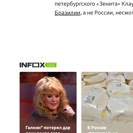
петербургского «Зенита» Клау
Бразилии
, а не России, несм
Галкин* потерял дар
В России