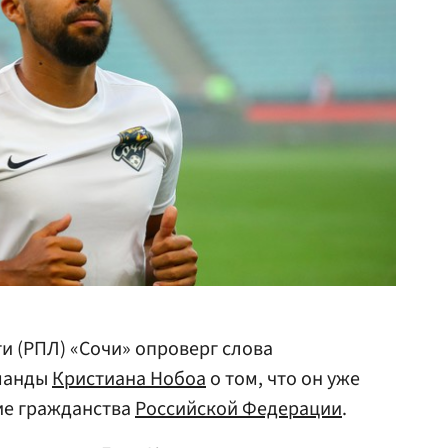
и (РПЛ) «Сочи» опроверг слова
оманды
Кристиана Нобоа
о том, что он уже
ие гражданства
Российской Федерации
.