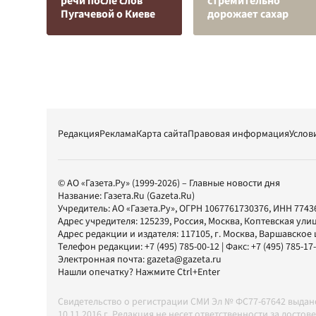
речи после слов
стремительно
Пугачевой о Киеве
дорожает сахар
Редакция
Реклама
Карта сайта
Правовая информация
Услов
© АО «Газета.Ру» (1999-2026) – Главные новости дня
Название:
Газета.Ru
(Gazeta.Ru)
Учредитель:
АО «Газета.Ру»
, ОГРН 1067761730376, ИНН 7743
Адрес учредителя: 125239, Россия, Москва, Коптевская улиц
Адрес редакции и издателя:
117105
, г.
Москва
,
Варшавское шо
Телефон редакции:
+7 (495) 785-00-12
| Факс:
+7 (495) 785-17
Электронная почта:
gazeta@gazeta.ru
Нашли опечатку? Нажмите Ctrl+Enter
Свидетельство о регистрации СМИ Эл № ФС77-67642 выда
10.11.2016 г. Редакция не несет ответственности за дос