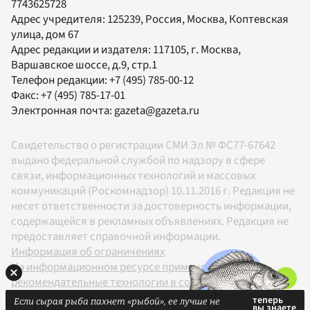
7743625728
Адрес учредителя: 125239, Россия, Москва, Коптевская
улица, дом 67
Адрес редакции и издателя:
117105
, г.
Москва
,
Варшавское шоссе, д.9, стр.1
Телефон редакции:
+7 (495) 785-00-12
Факс:
+7 (495) 785-17-01
Электронная почта:
gazeta@gazeta.ru
Свидетельство о регистрации СМИ Эл № ФС77-67642
выдано федеральной службой по надзору в сфере
связи, информационных технологий и массовых
коммуникаций (Роскомнадзор) 10.11.2016 г. Редакция не
несет ответственности за достоверность информации,
содержащейся в рекламных объявлениях. Редакция не
предоставляет справочной информации.
Информация об ограничениях
На информационном ресурсе применяются
рекомендательные технологии в соответствии с
Правилами
Если сырая рыба пахнет «рыбой», ее лучше не