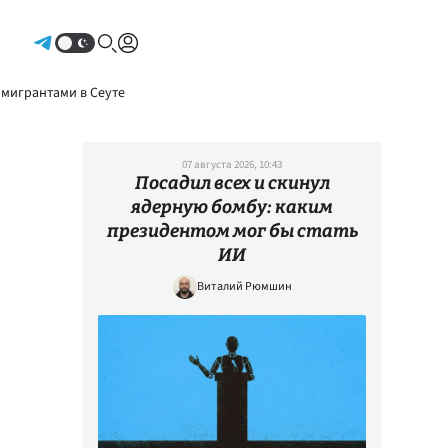
Авторизоваться
 мигрантами в Сеуте
07 августа 2026, 10:43
Посадил всех и скинул
ядерную бомбу: каким
президентом мог бы стать
ИИ
Виталий Рюмшин