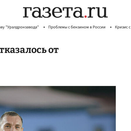
аву "Уралдронзавода"
Проблемы с бензином в России
Кризис с
отказалось от