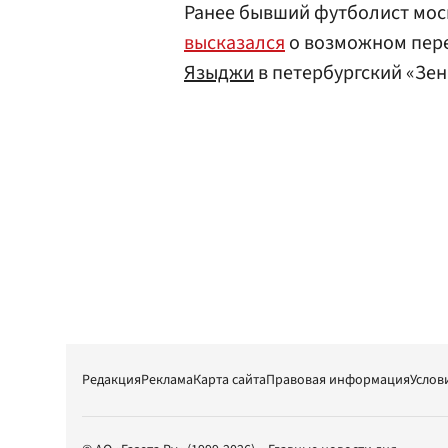
Ранее бывший футболист мос
высказался
о возможном пере
Языджи
в петербургский «Зен
Редакция
Реклама
Карта сайта
Правовая информация
Услов