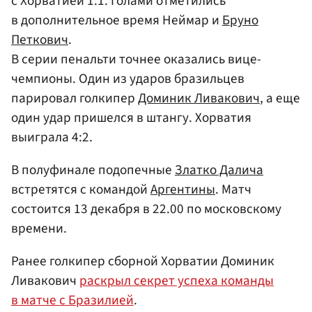
с Хорватией 1:1. Голами отметились
в дополнительное время Неймар и
Бруно
Петкович
.
В серии пенальти точнее оказались вице-
чемпионы. Один из ударов бразильцев
парировал голкипер
Доминик Ливакович
, а еще
один удар пришелся в штангу. Хорватия
выиграла 4:2.
В полуфинале подопечные
Златко Далича
встретятся с командой
Аргентины
. Матч
состоится 13 декабря в 22.00 по московскому
времени.
Ранее голкипер сборной Хорватии Доминик
Ливакович
раскрыл секрет успеха команды
в матче с Бразилией
.