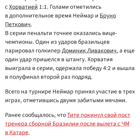
с
Хорватией
1:1. Голами отметились
в дополнительное время Неймар и
Бруно
Петкович
.
В серии пенальти точнее оказались вице-
чемпионы. Один из ударов бразильцев
парировал голкипер
Доминик Ливакович
, а еще
один удар пришелся в штангу. Хорватия
выиграла в серии, одержала победу 4:2 и вышла
в полуфинал второй раз подряд.
Всего на турнире Неймар принял участие в трех
играх, отметившись двумя забитыми мячами.
Ранее сообщалось, что
Тите покинул свой пост
тренера сборной Бразилии после вылета с ЧМ
в Катаре
.