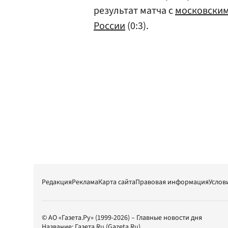
результат матча с
московским
России
(0:3).
Редакция
Реклама
Карта сайта
Правовая информация
Услов
© АО «Газета.Ру» (1999-2026) – Главные новости дня
Название:
Газета.Ru
(Gazeta.Ru)