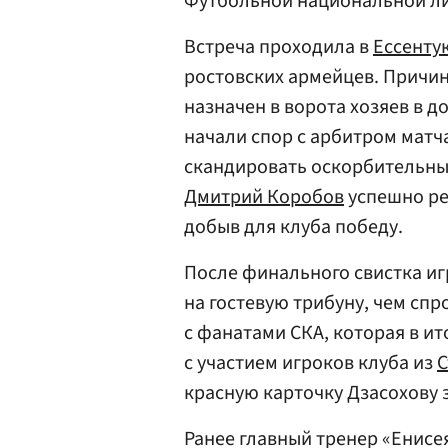
Футбольной национальной лиг
Встреча проходила в
Ессенту
ростовских армейцев. Причин
назначен в ворота хозяев в 
начали спор с арбитром матч
скандировать оскорбительные
Дмитрий Коробов
успешно ре
добыв для клуба победу.
После финального свистка иг
на гостевую трибуну, чем сп
с фанатами СКА, которая в ит
с участием игроков клуба из
С
красную карточку Дзасохову 
Ранее главный тренер «Енисе