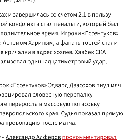
и-2 (ФНЛ-2).
ках
и завершилась со счетом 2:1 в пользу
ой конфликта стал пенальти, который был
дополнительное время. Игроки «Ессентуков»
а Артемом Хариным, а фанаты гостей стали
 кричалки в адрес хозяев. Хавбек СКА
ализовал одиннадцатиметровый удар,
рок «Ессентуков» Эдвард Дзасохов пнул мяч
ровоцировал словесную перепалку
оге переросла в массовую потасовку
тавропольского края
. Судья показал прямую
за провокацию после матча.
я»
Александр Алферов
прокомментировал