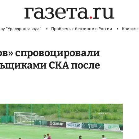
аву "Уралдронзавода"
Проблемы с бензином в России
Кризис с
ов» спровоцировали
льщиками СКА после