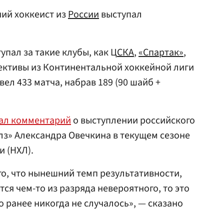
ний хоккеист из
России
выступал
упал за такие клубы, как Ц
СКА
,
«Спартак»
,
лективы из Континентальной хоккейной лиги
ел 433 матча, набрав 189 (90 шайб +
ал комментарий
о выступлении российского
з» Александра Овечкина в текущем сезоне
 (НХЛ).
го, что нынешний темп результативности,
ся чем-то из разряда невероятного, то это
 ранее никогда не случалось», — сказано