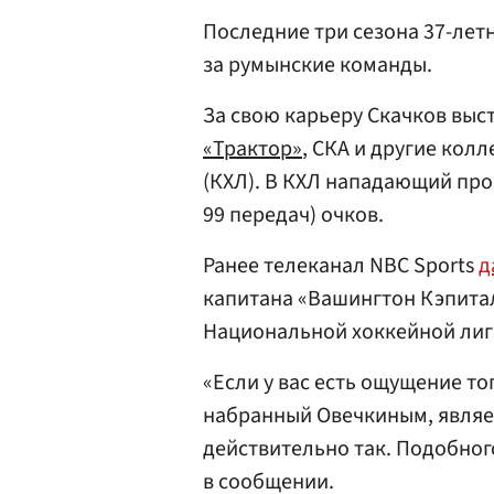
Последние три сезона 37-лет
за румынские команды.
За свою карьеру Скачков выст
«Трактор»
, СКА и другие кол
(КХЛ). В КХЛ нападающий пров
99 передач) очков.
Ранее телеканал NBC Sports
д
капитана «Вашингтон Кэпитал
Национальной хоккейной лиги
«Если у вас есть ощущение то
набранный Овечкиным, являет
действительно так. Подобного
в сообщении.