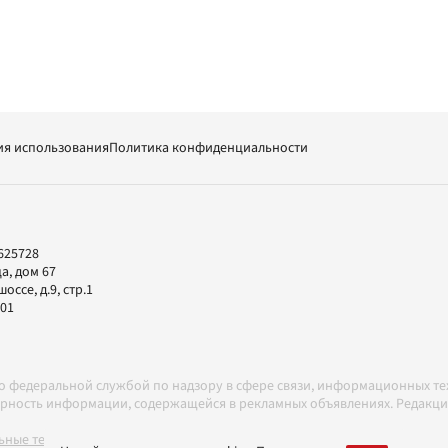
ия использования
Политика конфиденциальности
625728
а, дом 67
ссе, д.9, стр.1
-01
но федеральной службой по надзору в сфере связи, информационных т
товерность информации, содержащейся в рекламных объявлениях. Редак
ные технологии в соответствии с Правилами