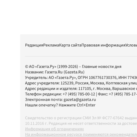
Редакция
Реклама
Карта сайта
Правовая информация
Услов
© АО «Газета.Ру» (1999-2026) – Главные новости дня
Название:
Газета.Ru
(Gazeta.Ru)
Учредитель:
АО «Газета.Ру»
, ОГРН 1067761730376, ИНН 7743
Адрес учредителя: 125239, Россия, Москва, Коптевская улиц
Адрес редакции и издателя:
117105
, г.
Москва
,
Варшавское шо
Телефон редакции:
+7 (495) 785-00-12
| Факс:
+7 (495) 785-17
Электронная почта:
gazeta@gazeta.ru
Нашли опечатку? Нажмите Ctrl+Enter
Свидетельство о регистрации СМИ Эл № ФС77-67642 выда
10.11.2016 г. Редакция не несет ответственности за дос
Информация об ограничениях
На информационном ресурсе применяются рекомендатель