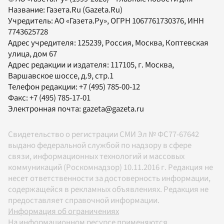
Название:
Газета.Ru
(Gazeta.Ru)
Учредитель:
АО «Газета.Ру»
, ОГРН 1067761730376, ИНН
7743625728
Адрес учредителя: 125239, Россия, Москва, Коптевская
улица, дом 67
Адрес редакции и издателя:
117105
, г.
Москва
,
Варшавское шоссе, д.9, стр.1
Телефон редакции:
+7 (495) 785-00-12
Факс:
+7 (495) 785-17-01
Электронная почта:
gazeta@gazeta.ru
Свидетельство о регистрации СМИ Эл № ФС77-67642
выдано федеральной службой по надзору в сфере
связи, информационных технологий и массовых
коммуникаций (Роскомнадзор) 10.11.2016 г. Редакция не
несет ответственности за достоверность информации,
содержащейся в рекламных объявлениях. Редакция не
предоставляет справочной информации.
Информация об ограничениях
На информационном ресурсе применяются