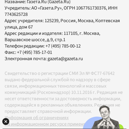
Название:
Газета.Ru
(Gazeta.Ru)
Учредитель:
АО «Газета.Ру»
, ОГРН 1067761730376, ИНН
7743625728
Адрес учредителя: 125239, Россия, Москва, Коптевская
улица, дом 67
Адрес редакции и издателя:
117105
, г.
Москва
,
Варшавское шоссе, д.9, стр.1
Телефон редакции:
+7 (495) 785-00-12
Факс:
+7 (495) 785-17-01
Электронная почта:
gazeta@gazeta.ru
Свидетельство о регистрации СМИ Эл № ФС77-67642
выдано федеральной службой по надзору в сфере
связи, информационных технологий и массовых
коммуникаций (Роскомнадзор) 10.11.2016 г. Редакция не
несет ответственности за достоверность информации,
содержащейся в рекламных объявлениях. Редакция не
предоставляет справочной информации.
Информация об ограничениях
На информационном ресурсе применяются