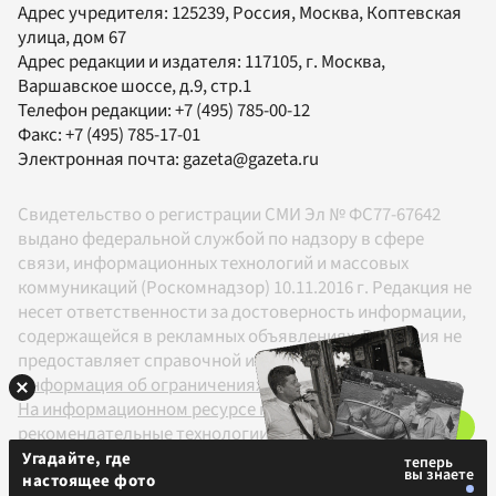
Адрес учредителя: 125239, Россия, Москва, Коптевская
улица, дом 67
Адрес редакции и издателя:
117105
, г.
Москва
,
Варшавское шоссе, д.9, стр.1
Телефон редакции:
+7 (495) 785-00-12
Факс:
+7 (495) 785-17-01
Электронная почта:
gazeta@gazeta.ru
Свидетельство о регистрации СМИ Эл № ФС77-67642
выдано федеральной службой по надзору в сфере
связи, информационных технологий и массовых
коммуникаций (Роскомнадзор) 10.11.2016 г. Редакция не
несет ответственности за достоверность информации,
содержащейся в рекламных объявлениях. Редакция не
предоставляет справочной информации.
Информация об ограничениях
На информационном ресурсе применяются
рекомендательные технологии в соответствии с
Правилами
Угадайте, где
настоящее фото
18+