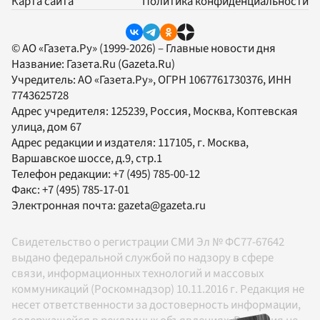
Карта сайта
Политика конфиденциальности
© АО «Газета.Ру» (1999-2026) – Главные новости дня
Название:
Газета.Ru
(Gazeta.Ru)
Учредитель:
АО «Газета.Ру»
, ОГРН 1067761730376, ИНН
7743625728
Адрес учредителя: 125239, Россия, Москва, Коптевская
улица, дом 67
Адрес редакции и издателя:
117105
, г.
Москва
,
Варшавское шоссе, д.9, стр.1
Телефон редакции:
+7 (495) 785-00-12
Факс:
+7 (495) 785-17-01
Электронная почта:
gazeta@gazeta.ru
Свидетельство о регистрации СМИ Эл № ФС77-67642
выдано федеральной службой по надзору в сфере
связи, информационных технологий и массовых
коммуникаций (Роскомнадзор) 10.11.2016 г. Редакция не
несет ответственности за достоверность информации,