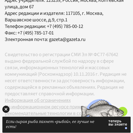
Адрес учредителя: 125239, Россия, Москва, Коптевская
улица, дом 67
Адрес редакции и издателя:
117105
, г.
Москва
,
Варшавское шоссе, д.9, стр.1
Телефон редакции:
+7 (495) 785-00-12
Факс:
+7 (495) 785-17-01
Электронная почта:
gazeta@gazeta.ru
Свидетельство о регистрации СМИ Эл № ФС77-67642
выдано федеральной службой по надзору в сфере
связи, информационных технологий и массовых
коммуникаций (Роскомнадзор) 10.11.2016 г. Редакция не
несет ответственности за достоверность информации,
содержащейся в рекламных объявлениях. Редакция не
предоставляет справочной информации.
Информация об ограничениях
На информационном ресурсе применяются
рекомендательные технологии в соответствии с
Правилами
Если сырая рыба пахнет «рыбой», ее лучше не
18+
есть!