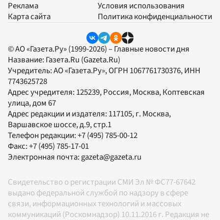
Реклама
Условия использования
Карта сайта
Политика конфиденциальности
© АО «Газета.Ру» (1999-2026) – Главные новости дня
Название:
Газета.Ru
(Gazeta.Ru)
Учредитель:
АО «Газета.Ру»
, ОГРН 1067761730376, ИНН
7743625728
Адрес учредителя: 125239, Россия, Москва, Коптевская
улица, дом 67
Адрес редакции и издателя:
117105
, г.
Москва
,
Варшавское шоссе, д.9, стр.1
Телефон редакции:
+7 (495) 785-00-12
Факс:
+7 (495) 785-17-01
Электронная почта:
gazeta@gazeta.ru
Свидетельство о регистрации СМИ Эл № ФС77-67642
выдано федеральной службой по надзору в сфере
связи, информационных технологий и массовых
коммуникаций (Роскомнадзор) 10.11.2016 г. Редакция не