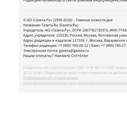
Редакция
Реклама
Карта сайта
Правовая информация
Услов
© АО «Газета.Ру» (1999-2026) – Главные новости дня
Название:
Газета.Ru
(Gazeta.Ru)
Учредитель:
АО «Газета.Ру»
, ОГРН 1067761730376, ИНН 7743
Адрес учредителя: 125239, Россия, Москва, Коптевская улиц
Адрес редакции и издателя:
117105
, г.
Москва
,
Варшавское шо
Телефон редакции:
+7 (495) 785-00-12
| Факс:
+7 (495) 785-17
Электронная почта:
gazeta@gazeta.ru
Нашли опечатку? Нажмите Ctrl+Enter
Свидетельство о регистрации СМИ Эл № ФС77-67642 выда
10.11.2016 г. Редакция не несет ответственности за дос
Информация об ограничениях
На информационном ресурсе применяются рекомендатель