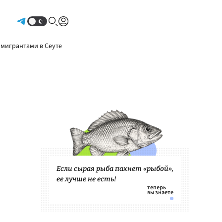
Авторизоваться
 мигрантами в Сеуте
Если сырая рыба пахнет «рыбой»,
ее лучше не есть!