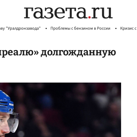
аву "Уралдронзавода"
Проблемы с бензином в России
Кризис с
нреалю» долгожданную