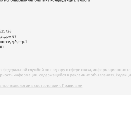
ия использования
Политика конфиденциальности
625728
а, дом 67
ссе, д.9, стр.1
-01
но федеральной службой по надзору в сфере связи, информационных т
товерность информации, содержащейся в рекламных объявлениях. Редак
ные технологии в соответствии с Правилами