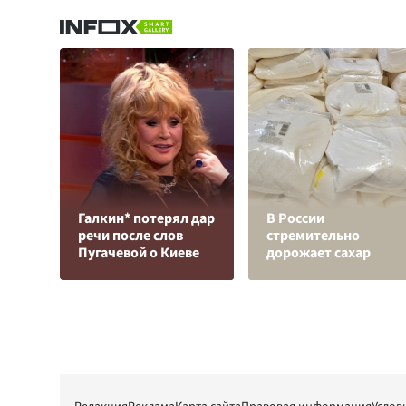
Галкин* потерял дар
В России
речи после слов
стремительно
Пугачевой о Киеве
дорожает сахар