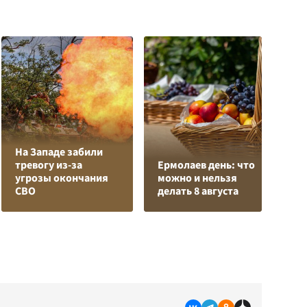
На Западе забили
Л
тревогу из-за
Ермолаев день: что
з
угрозы окончания
можно и нельзя
в
СВО
делать 8 августа
р