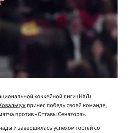
ациональной хоккейной лиги (НХЛ)
Ковальчук
принес победу своей команде,
матча против «Оттавы Сенаторз».
нады и завершилась успехом гостей со