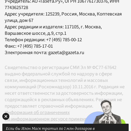
Учредитель:
АО «Газета.Ру»
, ОГРН 1067761730376, ИНН
7743625728
Адрес учредителя: 125239, Россия, Москва, Коптевская
улица, дом 67
Адрес редакции и издателя:
117105
, г.
Москва
,
Варшавское шоссе, д.9, стр.1
Телефон редакции:
+7 (495) 785-00-12
Факс:
+7 (495) 785-17-01
Электронная почта:
gazeta@gazeta.ru
Свидетельство о регистрации СМИ Эл № ФС77-67642
выдано федеральной службой по надзору в сфере
связи, информационных технологий и массовых
коммуникаций (Роскомнадзор) 10.11.2016 г. Редакция не
несет ответственности за достоверность информации,
содержащейся в рекламных объявлениях. Редакция не
предоставляет справочной информации.
Информация об ограничениях
На информационном ресурсе применяются
рекомендательные технологии в соответствии с
Если бы Илон Маск тратил по 1 млн долларов в