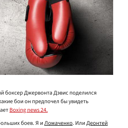
й боксер Джервонта Дэвис поделился
какие бои он предпочел бы увидеть
дает
Boxing news 24.
больших боев. Я и
Ломаченко
. Или
Деонтей