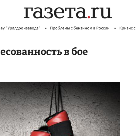
аву "Уралдронзавода"
Проблемы с бензином в России
Кризис с
есованность в бое