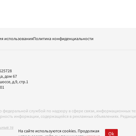
ия использования
Политика конфиденциальности
625728
а, дом 67
ссе, д.9, стр.1
-01
но федеральной службой по надзору в сфере связи, информационных т
товерность информации, содержащейся в рекламных объявлениях. Редак
ные технологии в соответствии с Правилами
На сайте используются cookies. Продолжая
Ok