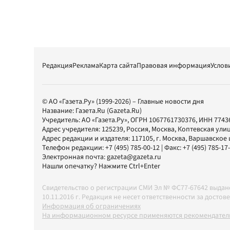
Редакция
Реклама
Карта сайта
Правовая информация
Услов
© АО «Газета.Ру» (1999-2026) – Главные новости дня
Название:
Газета.Ru
(Gazeta.Ru)
Учредитель:
АО «Газета.Ру»
, ОГРН 1067761730376, ИНН 7743
Адрес учредителя: 125239, Россия, Москва, Коптевская улиц
Адрес редакции и издателя:
117105
, г.
Москва
,
Варшавское шо
Телефон редакции:
+7 (495) 785-00-12
| Факс:
+7 (495) 785-17
Электронная почта:
gazeta@gazeta.ru
Нашли опечатку? Нажмите Ctrl+Enter
Свидетельство о регистрации СМИ Эл № ФС77-67642 выда
10.11.2016 г. Редакция не несет ответственности за дос
Информация об ограничениях
На информационном ресурсе применяются рекомендатель