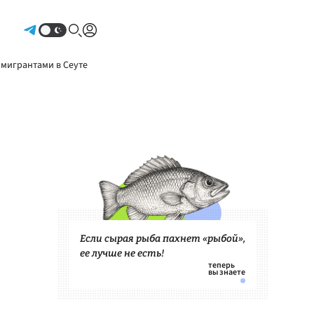
Авторизоваться
 мигрантами в Сеуте
Если сырая рыба пахнет «рыбой»,
ее лучше не есть!