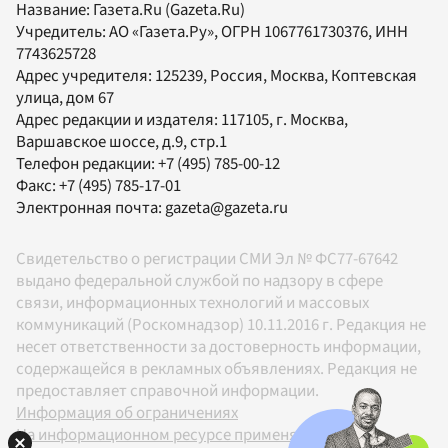
Название:
Газета.Ru
(Gazeta.Ru)
Учредитель:
АО «Газета.Ру»
, ОГРН 1067761730376, ИНН
7743625728
Адрес учредителя: 125239, Россия, Москва, Коптевская
улица, дом 67
Адрес редакции и издателя:
117105
, г.
Москва
,
Варшавское шоссе, д.9, стр.1
Телефон редакции:
+7 (495) 785-00-12
Факс:
+7 (495) 785-17-01
Электронная почта:
gazeta@gazeta.ru
Свидетельство о регистрации СМИ Эл № ФС77-67642
выдано федеральной службой по надзору в сфере
связи, информационных технологий и массовых
коммуникаций (Роскомнадзор) 10.11.2016 г. Редакция не
несет ответственности за достоверность информации,
содержащейся в рекламных объявлениях. Редакция не
предоставляет справочной информации.
Информация об ограничениях
На информационном ресурсе применяются