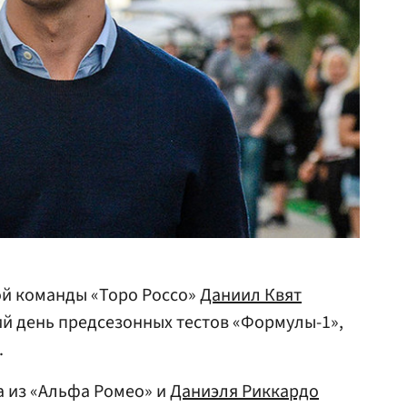
ой команды «Торо Россо»
Даниил Квят
ий день предсезонных тестов «Формулы-1»,
.
а из «Альфа Ромео» и
Даниэля Риккардо