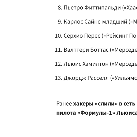
Пьетро Фиттипальди («Хаас»
Карлос Сайнс-младший («Ма
Серхио Перес
(«Рейсинг Пой
Валттери Боттас («Мерседес
Льюис Хэмилтон («Мерседес»
Джордж Расселл («Уильямс»)
Ранее
хакеры «слили» в сет
пилота «Формулы-1»
Льюиса