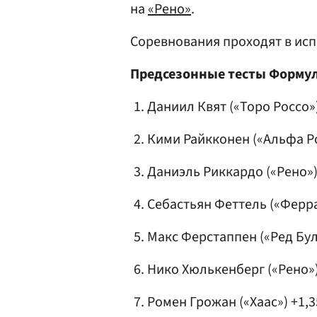
на
«Рено»
.
Соревнования проходят в исп
Предсезонные тесты Формулы
Даниил Квят («Торо Россо»)
Кими Райкконен («Альфа Ро
Даниэль Риккардо («Рено») 
Себастьян Феттель
(
«Ферр
Макс Ферстаппен
(«Ред Бул
Нико Хюлькенберг
(«Рено»)
Ромен Грожан
(«Хаас») +1,3