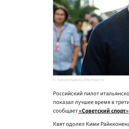
Алексей Куденко/РИА Новости
Российский пилот итальянск
показал лучшее время в трет
сообщает
«Советский спорт»
Квят одолел Кими Райкконен