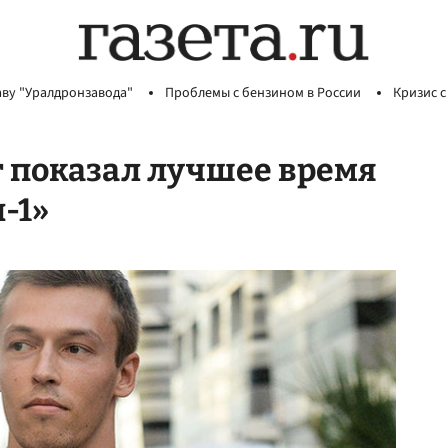
аву "Уралдронзавода"
Проблемы с бензином в России
Кризис с
 показал лучшее время
-1»