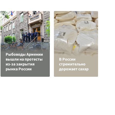
Рыбоводы Армении
вышли на протесты
В России
С
из-за закрытия
стремительно
а
рынка России
дорожает сахар
с