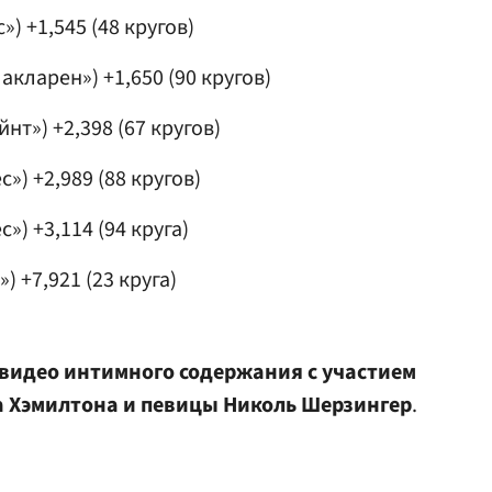
) +1,545 (48 кругов)
кларен») +1,650 (90 кругов)
нт») +2,398 (67 кругов)
») +2,989 (88 кругов)
) +3,114 (94 круга)
 +7,921 (23 круга)
ь видео интимного содержания с участием
 Хэмилтона
и певицы
Николь Шерзингер
.