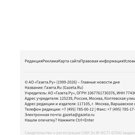
Редакция
Реклама
Карта сайта
Правовая информация
Услов
© АО «Газета.Ру» (1999-2026) – Главные новости дня
Название:
Газета.Ru
(Gazeta.Ru)
Учредитель:
АО «Газета.Ру»
, ОГРН 1067761730376, ИНН 7743
Адрес учредителя: 125239, Россия, Москва, Коптевская улиц
Адрес редакции и издателя:
117105
, г.
Москва
,
Варшавское шо
Телефон редакции:
+7 (495) 785-00-12
| Факс:
+7 (495) 785-17
Электронная почта:
gazeta@gazeta.ru
Нашли опечатку? Нажмите Ctrl+Enter
Свидетельство о регистрации СМИ Эл № ФС77-67642 выда