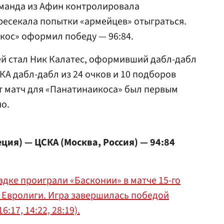
манда из Афин контролировала
ресекала попытки «армейцев» отыграться.
кос» оформил победу — 96:84.
ей стал Ник Калатес, оформивший дабл-дабл
СКА дабл-дабл из 24 очков и 10 подборов
от матч для «Панатинаикоса» был первым
о.
ция) — ЦСКА (Москва, Россия) — 94:84
дке проиграли «Басконии» в матче 15-го
 Евролиги. Игра завершилась победой
6:17, 14:22, 28:19).