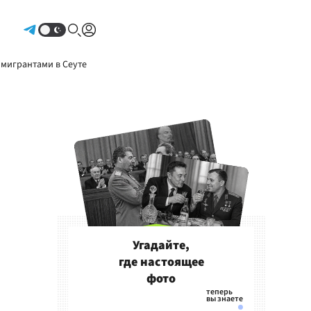
Авторизоваться
 мигрантами в Сеуте
Угадайте,
где настоящее
фото