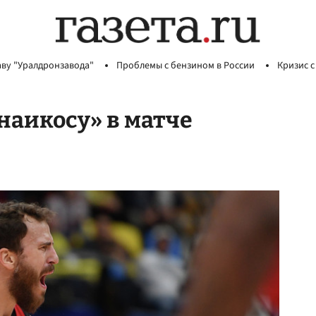
аву "Уралдронзавода"
Проблемы с бензином в России
Кризис с
наикосу» в матче