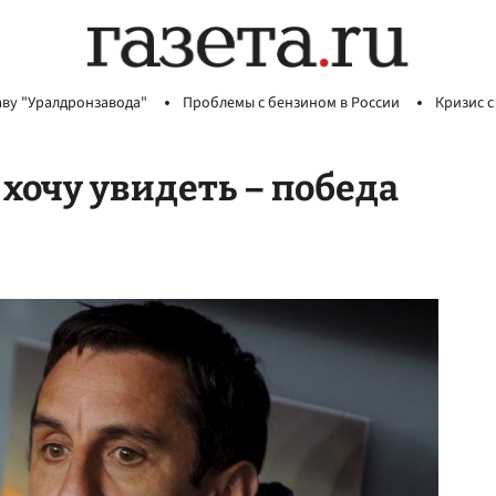
аву "Уралдронзавода"
Проблемы с бензином в России
Кризис с
 хочу увидеть – победа