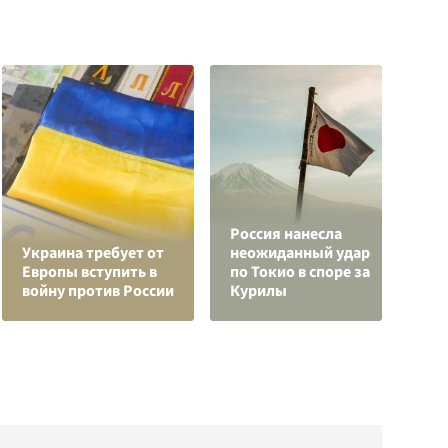
Россия нанесла
К
Украина требует от
неожиданный удар
г
Европы вступить в
по Токио в споре за
и
войну против России
Курилы
к