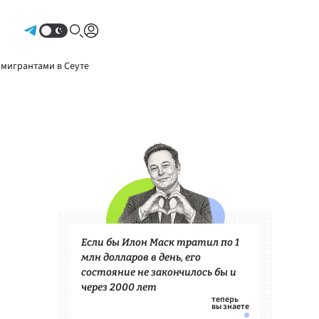
Авторизоваться
 мигрантами в Сеуте
Если бы Илон Маск тратил по 1
млн долларов в день, его
состояние не закончилось бы и
через 2000 лет