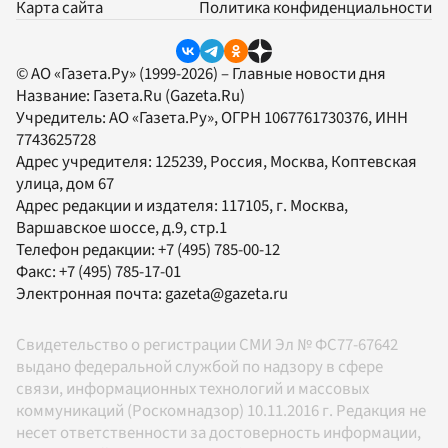
Карта сайта
Политика конфиденциальности
© АО «Газета.Ру» (1999-2026) – Главные новости дня
Название:
Газета.Ru
(Gazeta.Ru)
Учредитель:
АО «Газета.Ру»
, ОГРН 1067761730376, ИНН
7743625728
Адрес учредителя: 125239, Россия, Москва, Коптевская
улица, дом 67
Адрес редакции и издателя:
117105
, г.
Москва
,
Варшавское шоссе, д.9, стр.1
Телефон редакции:
+7 (495) 785-00-12
Факс:
+7 (495) 785-17-01
Электронная почта:
gazeta@gazeta.ru
Свидетельство о регистрации СМИ Эл № ФС77-67642
выдано федеральной службой по надзору в сфере
связи, информационных технологий и массовых
коммуникаций (Роскомнадзор) 10.11.2016 г. Редакция не
несет ответственности за достоверность информации,