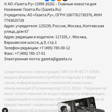
© АО «Газета.Ру» (1999-2026) – Главные новости дня
Название:
Газета.Ru
(Gazeta.Ru)
Учредитель:
АО «Газета.Ру»
, ОГРН 1067761730376, ИНН
7743625728
Адрес учредителя: 125239, Россия, Москва, Коптевская
улица, дом 67
Адрес редакции и издателя:
117105
, г.
Москва
,
Варшавское шоссе, д.9, стр.1
Телефон редакции:
+7 (495) 785-00-12
Факс:
+7 (495) 785-17-01
Электронная почта:
gazeta@gazeta.ru
Свидетельство о регистрации СМИ Эл № ФС77-67642
выдано федеральной службой по надзору в сфере
связи, информационных технологий и массовых
коммуникаций (Роскомнадзор) 10.11.2016 г. Редакция не
несет ответственности за достоверность информации,
содержащейся в рекламных объявлениях. Редакция не
предоставляет справочной информации.
Информация об ограничениях