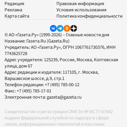
Редакция
Правовая информация
Реклама
Условия использования
Карта сайта
Политика конфиденциальности
© АО «Газета.Ру» (1999-2026) – Главные новости дня
Название:
Газета.Ru
(Gazeta.Ru)
Учредитель:
АО «Газета.Ру»
, ОГРН 1067761730376, ИНН
7743625728
Адрес учредителя: 125239, Россия, Москва, Коптевская
улица, дом 67
Адрес редакции и издателя:
117105
, г.
Москва
,
Варшавское шоссе, д.9, стр.1
Телефон редакции:
+7 (495) 785-00-12
Факс:
+7 (495) 785-17-01
Электронная почта:
gazeta@gazeta.ru
Свидетельство о регистрации СМИ Эл № ФС77-67642
выдано федеральной службой по надзору в сфере
связи, информационных технологий и массовых