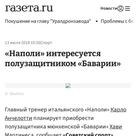
Новости
Авторизоваться
Покушение на главу "Уралдронзавода"
Проблемы с бен
13 июля 2018 10:56
Спорт
«Наполи» интересуется
полузащитником «Баварии»
Reuters
Главный тренер итальянского «Наполи»
Карло
Анчелотти
планирует приобрести
полузащитника мюнхенской «Баварии»
Хави
Мартинеса
, сообщает
«Советский спорт»
.