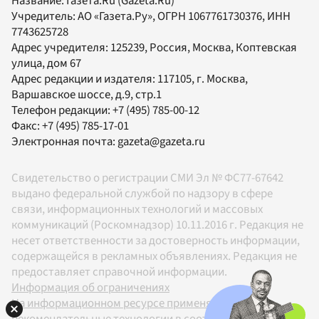
Название:
Газета.Ru
(Gazeta.Ru)
Учредитель:
АО «Газета.Ру»
, ОГРН 1067761730376, ИНН
7743625728
Адрес учредителя: 125239, Россия, Москва, Коптевская
улица, дом 67
Адрес редакции и издателя:
117105
, г.
Москва
,
Варшавское шоссе, д.9, стр.1
Телефон редакции:
+7 (495) 785-00-12
Факс:
+7 (495) 785-17-01
Электронная почта:
gazeta@gazeta.ru
Свидетельство о регистрации СМИ Эл № ФС77-67642
выдано федеральной службой по надзору в сфере
связи, информационных технологий и массовых
коммуникаций (Роскомнадзор) 10.11.2016 г. Редакция не
несет ответственности за достоверность информации,
содержащейся в рекламных объявлениях. Редакция не
предоставляет справочной информации.
Информация об ограничениях
На информационном ресурсе применяются
рекомендательные технологии в соответствии с