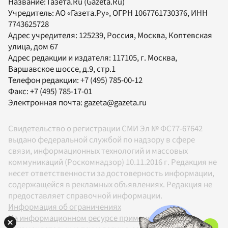
Название:
Газета.Ru
(Gazeta.Ru)
Учредитель:
АО «Газета.Ру»
, ОГРН 1067761730376, ИНН
7743625728
Адрес учредителя: 125239, Россия, Москва, Коптевская
улица, дом 67
Адрес редакции и издателя:
117105
, г.
Москва
,
Варшавское шоссе, д.9, стр.1
Телефон редакции:
+7 (495) 785-00-12
Факс:
+7 (495) 785-17-01
Электронная почта:
gazeta@gazeta.ru
Свидетельство о регистрации СМИ Эл № ФС77-67642
выдано федеральной службой по надзору в сфере
связи, информационных технологий и массовых
коммуникаций (Роскомнадзор) 10.11.2016 г. Редакция не
несет ответственности за достоверность информации,
содержащейся в рекламных объявлениях. Редакция не
предоставляет справочной информации.
Информация об ограничениях
На информационном ресурсе применяются