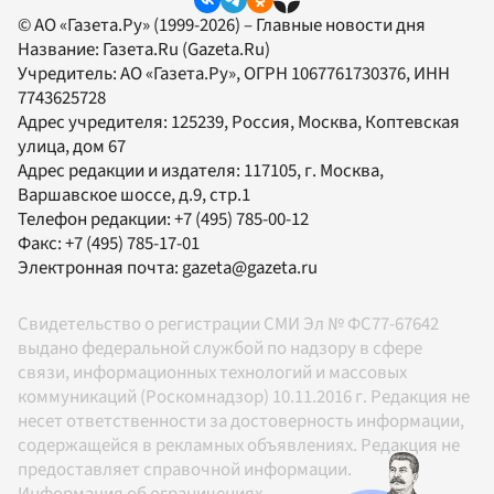
© АО «Газета.Ру» (1999-2026) – Главные новости дня
Название:
Газета.Ru
(Gazeta.Ru)
Учредитель:
АО «Газета.Ру»
, ОГРН 1067761730376, ИНН
7743625728
Адрес учредителя: 125239, Россия, Москва, Коптевская
улица, дом 67
Адрес редакции и издателя:
117105
, г.
Москва
,
Варшавское шоссе, д.9, стр.1
Телефон редакции:
+7 (495) 785-00-12
Факс:
+7 (495) 785-17-01
Электронная почта:
gazeta@gazeta.ru
Свидетельство о регистрации СМИ Эл № ФС77-67642
выдано федеральной службой по надзору в сфере
связи, информационных технологий и массовых
коммуникаций (Роскомнадзор) 10.11.2016 г. Редакция не
несет ответственности за достоверность информации,
содержащейся в рекламных объявлениях. Редакция не
предоставляет справочной информации.
Информация об ограничениях